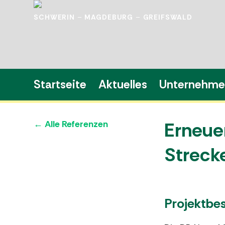
SCHWERIN
–
MAGDEBURG
–
GREIFSWALD
Startseite
Aktuelles
Unternehm
Erneue
← Alle Referenzen
Streck
Projektbe