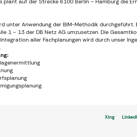
G plant auf der Strecke 6100 Berlin – Hamburg die Er
ird unter Anwendung der BIM-Methodik durchgeführt. E
le 1 – 13 der DB Netz AG umzusetzen. Die Gesamtkoo
Integration aller Fachplanungen wird durch unser Ing
.
ang:
lagenermittlung
anung
rfsplanung
hmigungsplanung
Xing
Linked