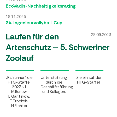
11.01.2026
EcoVadis-Nachhaltigkeitsrating
18.11.2025
34. Ingenieurvollyball-Cup
Laufen für den
28.09.2023
Artenschutz – 5. Schweriner
Zoolauf
„Railrunner“ die
Unterstützung
Zieleinlauf der
HTG-Staffel
durch die
HTG-Staffel.
2023 v.l.
Geschäftsführung
M.Runow,
und Kollegen.
L.Gantzkow,
T.Trockels,
H.Richter